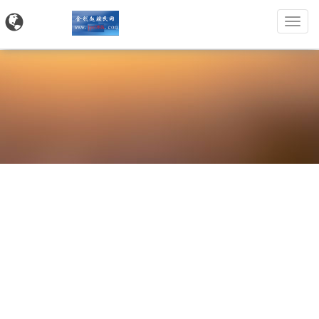
金
钥
匙
股
民
网
网站首页
案例展示