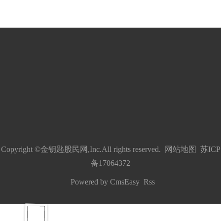
Copyright ©
金钥匙股民网
,Inc.All rights reserved.
网站地图
苏ICP
备17064372
Powered by
CmsEasy
Rss